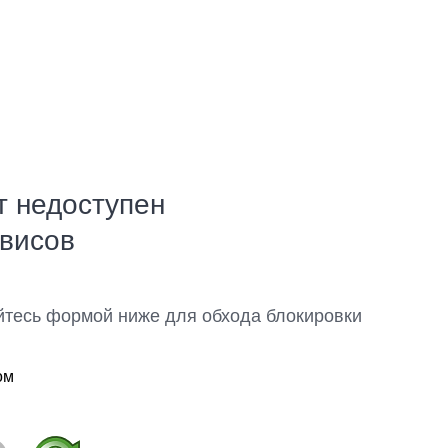
т недоступен
рвисов
йтесь формой ниже для обхода блокировки
ом