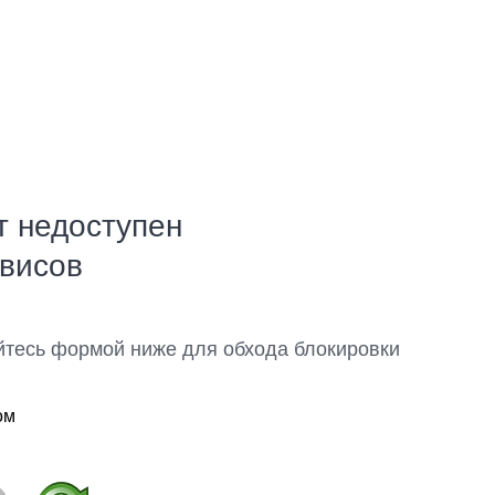
т недоступен
рвисов
йтесь формой ниже для обхода блокировки
ом