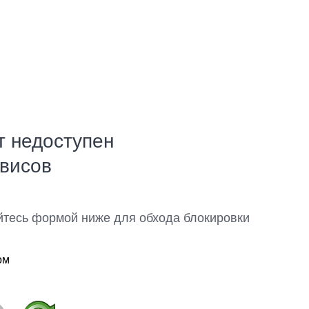
т недоступен
рвисов
йтесь формой ниже для обхода блокировки
ом