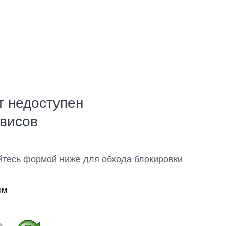
т недоступен
рвисов
йтесь формой ниже для обхода блокировки
ом