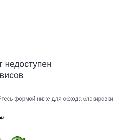
т недоступен
рвисов
йтесь формой ниже для обхода блокировки
ом