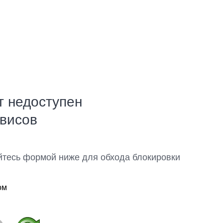
т недоступен
рвисов
йтесь формой ниже для обхода блокировки
ом