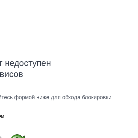
т недоступен
рвисов
йтесь формой ниже для обхода блокировки
ом