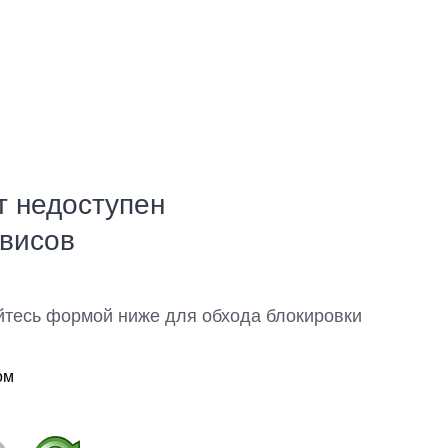
т недоступен
рвисов
йтесь формой ниже для обхода блокировки
ом