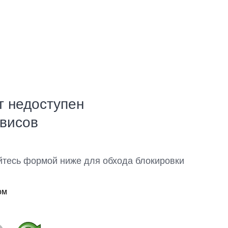
т недоступен
рвисов
йтесь формой ниже для обхода блокировки
ом