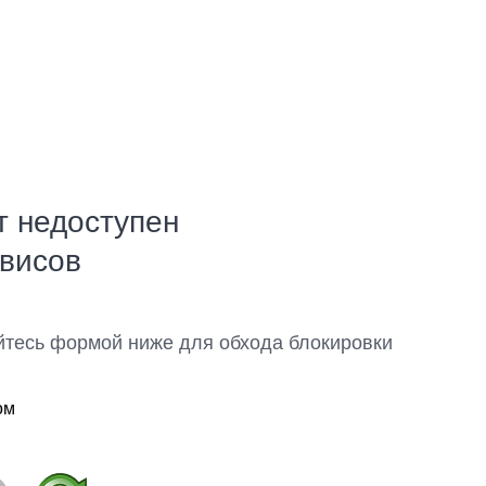
т недоступен
рвисов
йтесь формой ниже для обхода блокировки
ом