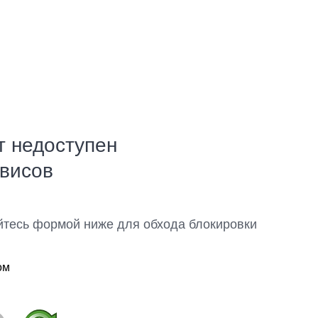
т недоступен
рвисов
йтесь формой ниже для обхода блокировки
ом