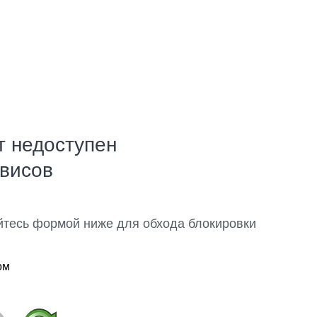
т недоступен
рвисов
йтесь формой ниже для обхода блокировки
ом