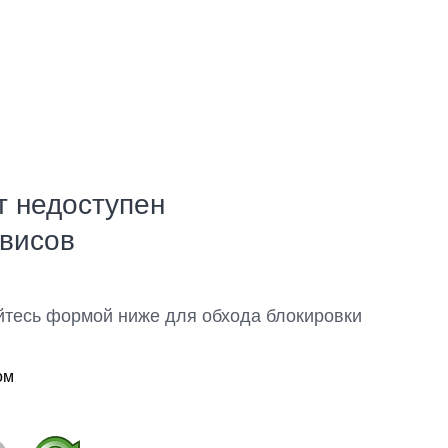
т недоступен
рвисов
йтесь формой ниже для обхода блокировки
ом