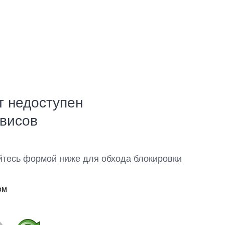
т недоступен
рвисов
йтесь формой ниже для обхода блокировки
ом