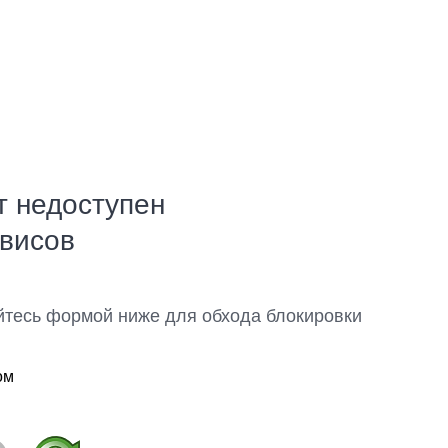
т недоступен
рвисов
йтесь формой ниже для обхода блокировки
ом