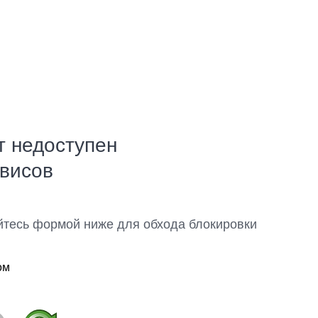
т недоступен
рвисов
йтесь формой ниже для обхода блокировки
ом