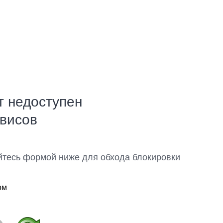
т недоступен
рвисов
йтесь формой ниже для обхода блокировки
ом