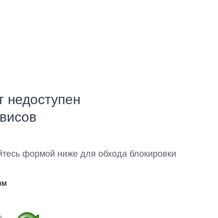
т недоступен
рвисов
йтесь формой ниже для обхода блокировки
ом