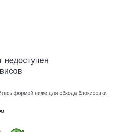
т недоступен
рвисов
йтесь формой ниже для обхода блокировки
ом