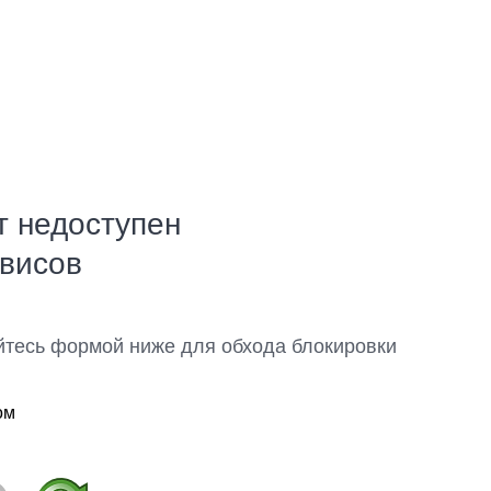
т недоступен
рвисов
йтесь формой ниже для обхода блокировки
ом