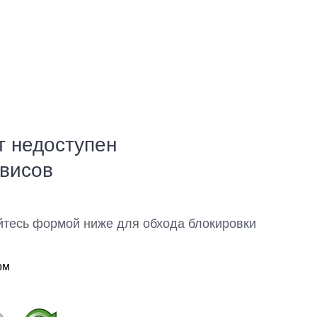
т недоступен
рвисов
йтесь формой ниже для обхода блокировки
ом