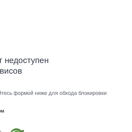
т недоступен
рвисов
йтесь формой ниже для обхода блокировки
ом