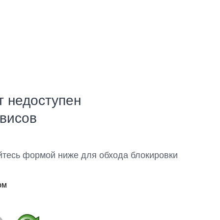
т недоступен
рвисов
йтесь формой ниже для обхода блокировки
ом