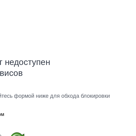
т недоступен
рвисов
йтесь формой ниже для обхода блокировки
ом