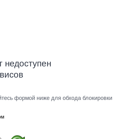
т недоступен
рвисов
йтесь формой ниже для обхода блокировки
ом