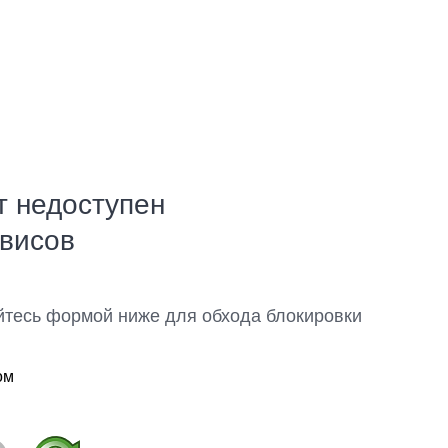
т недоступен
рвисов
йтесь формой ниже для обхода блокировки
ом