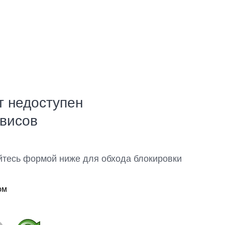
т недоступен
рвисов
йтесь формой ниже для обхода блокировки
ом