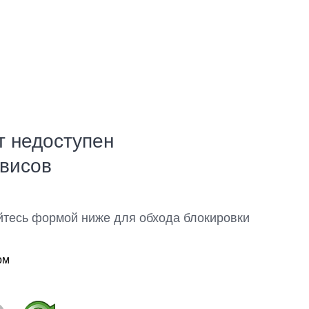
т недоступен
рвисов
йтесь формой ниже для обхода блокировки
ом