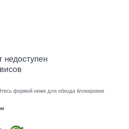
т недоступен
рвисов
йтесь формой ниже для обхода блокировки
ом