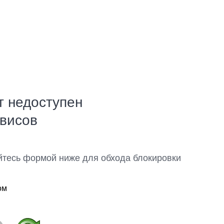
т недоступен
рвисов
йтесь формой ниже для обхода блокировки
ом