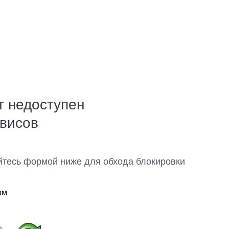
т недоступен
рвисов
йтесь формой ниже для обхода блокировки
ом