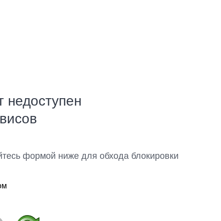
т недоступен
рвисов
йтесь формой ниже для обхода блокировки
ом