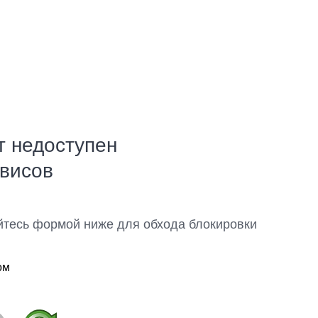
т недоступен
рвисов
йтесь формой ниже для обхода блокировки
ом