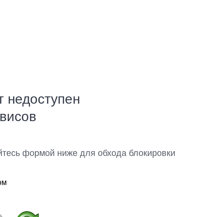
т недоступен
рвисов
йтесь формой ниже для обхода блокировки
ом