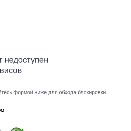
т недоступен
рвисов
йтесь формой ниже для обхода блокировки
ом