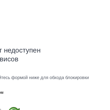
т недоступен
рвисов
йтесь формой ниже для обхода блокировки
ом