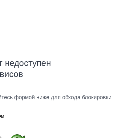
т недоступен
рвисов
йтесь формой ниже для обхода блокировки
ом