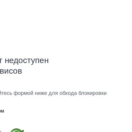
т недоступен
рвисов
йтесь формой ниже для обхода блокировки
ом