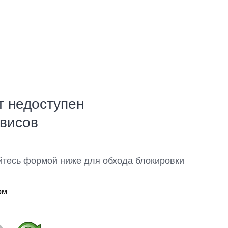
т недоступен
рвисов
йтесь формой ниже для обхода блокировки
ом