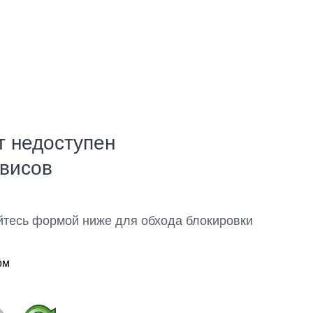
т недоступен
рвисов
йтесь формой ниже для обхода блокировки
ом