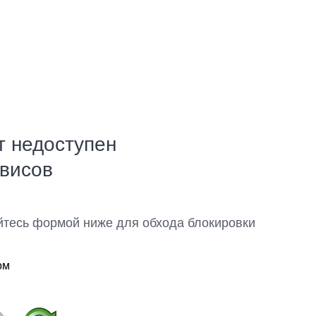
т недоступен
рвисов
йтесь формой ниже для обхода блокировки
ом