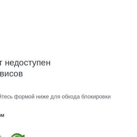
т недоступен
рвисов
йтесь формой ниже для обхода блокировки
ом