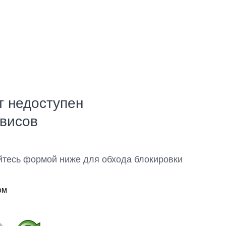
т недоступен
рвисов
йтесь формой ниже для обхода блокировки
ом