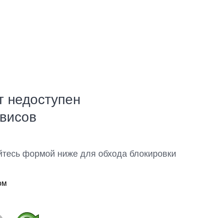
т недоступен
рвисов
йтесь формой ниже для обхода блокировки
ом