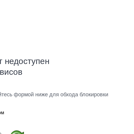
т недоступен
рвисов
йтесь формой ниже для обхода блокировки
ом