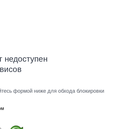
т недоступен
рвисов
йтесь формой ниже для обхода блокировки
ом