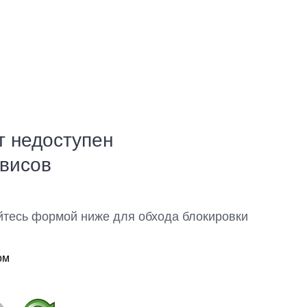
т недоступен
рвисов
йтесь формой ниже для обхода блокировки
ом