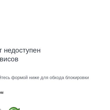
т недоступен
рвисов
йтесь формой ниже для обхода блокировки
ом