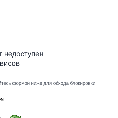
т недоступен
рвисов
йтесь формой ниже для обхода блокировки
ом