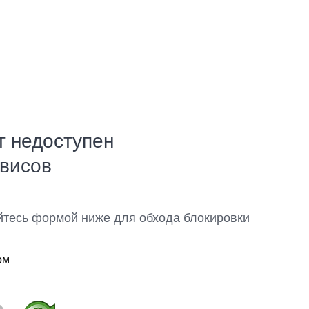
т недоступен
рвисов
йтесь формой ниже для обхода блокировки
ом